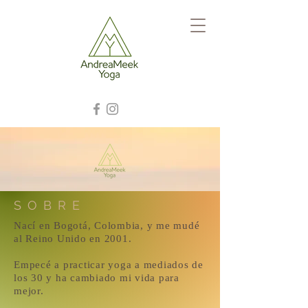
SOBRE
Nací en Bogotá, Colombia, y me mudé
al Reino Unido en 2001.
Empecé a practicar yoga a mediados de
los 30 y ha cambiado mi vida para
mejor.