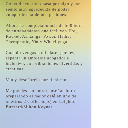
Como dicen, todo pasa por algo y me
siento muy agradecida de poder
compartir una de mis pasiones.
Ahora he completado más de 500 horas
de entrenamiento que incluyen Hot,
Rocket, Ashtanga, Power, Hatha,
Therapeutic, Yin y Wheel yoga.
Cuando vengas a mi clase, puedes
esperar un ambiente acogedor e
inclusivo, con vibraciones divertidas y
creativas.
Ven y descúbrelo por ti mismo.
Me puedes encontrar enseñando (o
preparando el mejor café en uno de
nuestros 2 Coffeshops) en Leighton
Buzzard/Milton Keynes